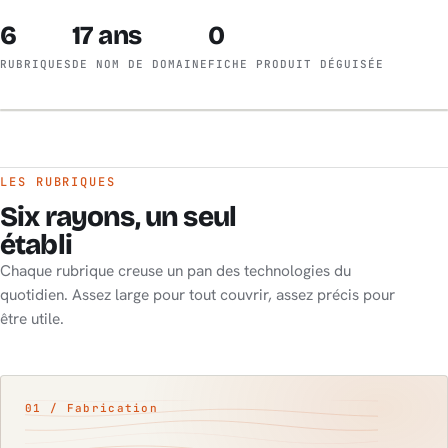
6
17 ans
0
RUBRIQUES
DE NOM DE DOMAINE
FICHE PRODUIT DÉGUISÉE
Z +0.20 MM
210°C
AT3D://LABO
● EXTRUSION
LES RUBRIQUES
Six rayons, un seul
établi
Chaque rubrique creuse un pan des technologies du
quotidien. Assez large pour tout couvrir, assez précis pour
être utile.
01 / Fabrication